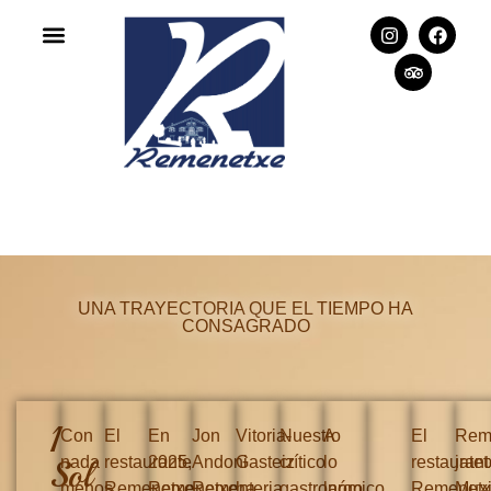
UNA TRAYECTORIA QUE EL TIEMPO HA
CONSAGRADO
1
Con
El
En
Jon
Vitoria-
Nuestro
A
El
Rem
nada
restaurante
2025,
Andoni
Gasteiz
crítico
lo
restaurant
jate
Sol
menos
Remenetxe
Remenetxe
Rementeria,
ha
gastronómico
largo
Remenetx
Muxi