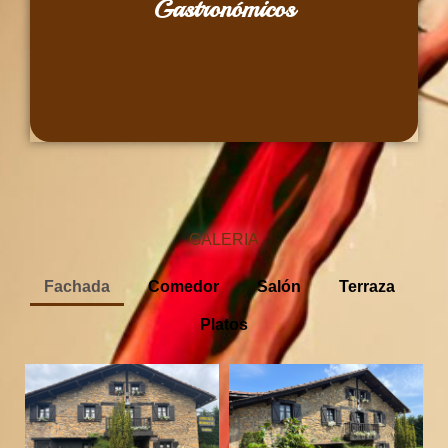
Gastronómicos
enológicos, jornadas gastronómicas, experiencias
Catas de vino, maridajes especiales, eventos
GALERIA
Fachada
Comedor
Salón
Terraza
Platos