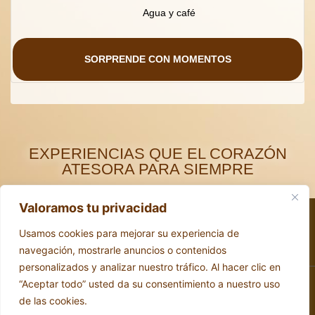
Agua y café
SORPRENDE CON MOMENTOS
EXPERIENCIAS QUE EL CORAZÓN
ATESORA PARA SIEMPRE
Valoramos tu privacidad
remenetxe@remenetxe.com
Kurtzero Auzoa, 65, 48392 Muxika, Bizkaia
Usamos cookies para mejorar su experiencia de
Erabilerraztasuna
Lege-oharra
Cookie politikak
navegación, mostrarle anuncios o contenidos
personalizados y analizar nuestro tráfico. Al hacer clic en
“Aceptar todo” usted da su consentimiento a nuestro uso
EN
de las cookies.
FR
RK Solutionsek egindako web diseinua