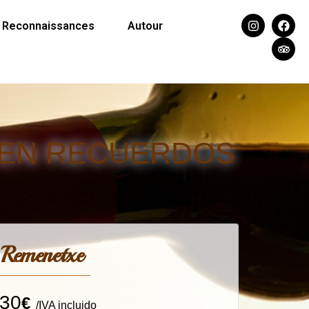
Reconnaissances
Autour
 EN RECUERDOS
Remenetxe
30
€
/IVA incluido