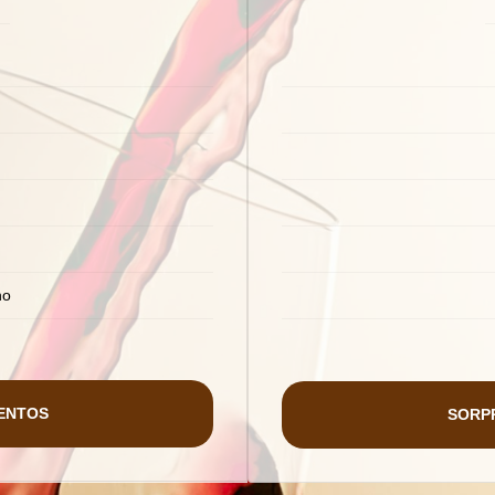
no
ENTOS
SORP