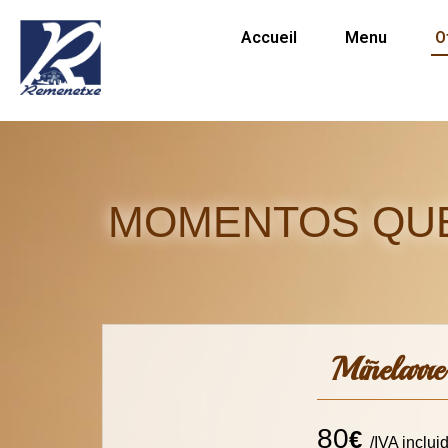
Accueil
Menu
O
MOMENTOS QUE
Miñelarre
80
€
/IVA inclui