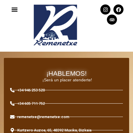
¡HABLEMOS!
¡Será un placer atenderte!
+34 946 253 520
+34 605 711 752
remenetxe@remenetxe.com
Kurtzero Auzoa, 65, 48392 Muxika, Bizkaia