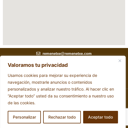
remenetxe@remenetxe.com
Kurtzero Auzoa, 65, 48392 Muxika, Bizkaia
Valoramos tu privacidad
Accessibilité
Mentions légales
Usamos cookies para mejorar su experiencia de
Politique en matière de cookies
navegación, mostrarle anuncios o contenidos
personalizados y analizar nuestro tráfico. Al hacer clic en
“Aceptar todo” usted da su consentimiento a nuestro uso
EN
de las cookies.
EU
Conception du site web par RK Solutions
ES
Personalizar
Rechazar todo
Aceptar todo
FR