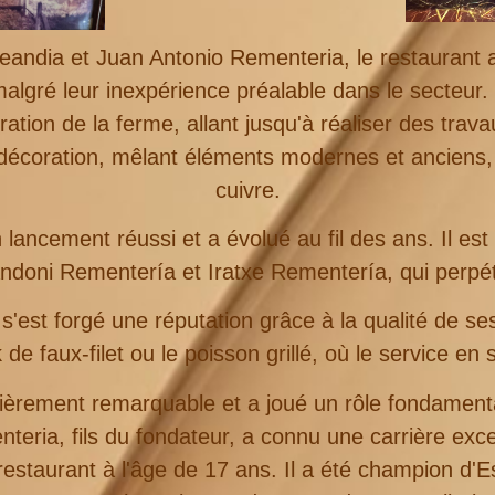
andia et Juan Antonio Rementeria, le restaurant a
algré leur inexpérience préalable dans le secteur
ration de la ferme, allant jusqu'à réaliser des trav
a décoration, mêlant éléments modernes et ancien
cuivre.
lancement réussi et a évolué au fil des ans. Il est t
doni Rementería et Iratxe Rementería, qui perpétue
'est forgé une réputation grâce à la qualité de ses
de faux-filet ou le poisson grillé, où le service en s
ulièrement remarquable et a joué un rôle fondame
eria, fils du fondateur, a connu une carrière exc
restaurant à l'âge de 17 ans. Il a été champion d